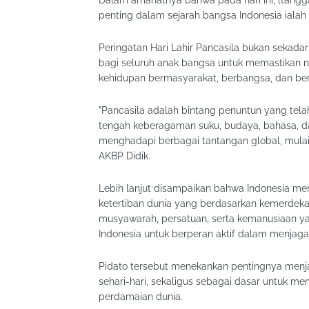
Dalam amanatnya bahwa pada hari ini, (tangg
penting dalam sejarah bangsa Indonesia ialah 
Peringatan Hari Lahir Pancasila bukan sekada
bagi seluruh anak bangsa untuk memastikan ni
kehidupan bermasyarakat, berbangsa, dan be
"Pancasila adalah bintang penuntun yang tel
tengah keberagaman suku, budaya, bahasa, d
menghadapi berbagai tantangan global, mulai da
AKBP Didik.
Lebih lanjut disampaikan bahwa Indonesia mem
ketertiban dunia yang berdasarkan kemerdekaan
musyawarah, persatuan, serta kemanusiaan y
Indonesia untuk berperan aktif dalam menjaga
Pidato tersebut menekankan pentingnya menja
sehari-hari, sekaligus sebagai dasar untuk me
perdamaian dunia.