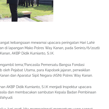
angat kebangsaan mewarnai upacara peringatan Hari Lahir
kan di lapangan Mako Polres Way Kanan, pada Senin(1/6/2026)
anan, AKBP Didik Kurnianto, S.I.K.
mengambil tema,“Pancasila Pemersatu Bangsa Fondasi
ib oleh Pejabat Utama, para Kapolsek jajaran, perwakilan
 Kanan dan Aparatur Sipil Negara (ASN) Polres Way Kanan.
n AKBP Didik Kurnianto, S.I.K menjadi Inspektur upacara
casila dan membacakan sambutan Kepala Badan Pembinaan
Wahyudi.