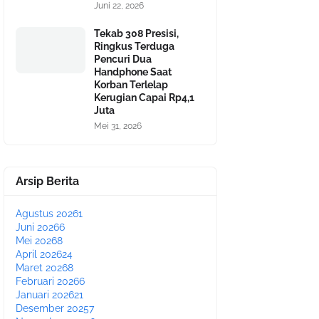
Juni 22, 2026
Tekab 308 Presisi,
Ringkus Terduga
Pencuri Dua
Handphone Saat
Korban Terlelap
Kerugian Capai Rp4,1
Juta
Mei 31, 2026
Arsip Berita
Agustus 2026
1
Juni 2026
6
Mei 2026
8
April 2026
24
Maret 2026
8
Februari 2026
6
Januari 2026
21
Desember 2025
7