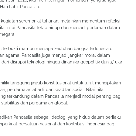
al) 1 Juni 2026, kita memperingati momentum yang sangat
Hari Lahir Pancasila.
r kegiatan seremonial tahunan, melainkan momentum refleksi
lai-nilai Pancasila tetap hidup dan menjadi pedoman dalam
rnegara.
ah terbukti mampu menjaga keutuhan bangsa Indonesia di
an agama. Pancasila juga menjadi jangkar moral dalam
ri disrupsi teknologi hingga dinamika geopolitik dunia," ujar
iliki tanggung jawab konstitusional untuk turut menciptakan
, perdamaian abadi, dan keadilan sosial. Nilai-nilai
ang terkandung dalam Pancasila menjadi modal penting bagi
 stabilitas dan perdamaian global.
dikan Pancasila sebagai ideologi yang hidup dalam perilaku
mperkuat persatuan nasional dan kontribusi Indonesia bagi